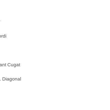
r
ordi
Sant Cugat
. Diagonal