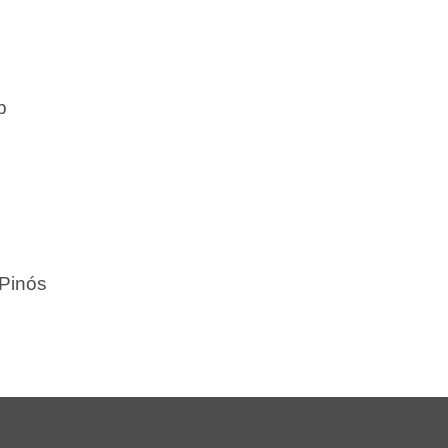
p
Pinós