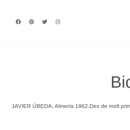
Vés
al
contingut
Bi
JAVIER ÚBEDA, Almería 1962.Des de molt primere