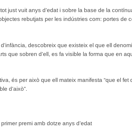
 tot just vuit anys d’edat i sobre la base de la cont
 objectes rebutjats per les indústries com: portes de 
d’infància, descobreix que existeix el que ell denomi
parts que sobren d’ell, es fa visible la forma que en aq
va, és per això que ell mateix manifesta “que el fet d
le d’això”.
u primer premi amb dotze anys d’edat