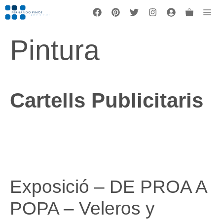
Vés
Me
al
contingut
Pintura
Cartells Publicitaris
Exposició – DE PROA A
POPA – Veleros y