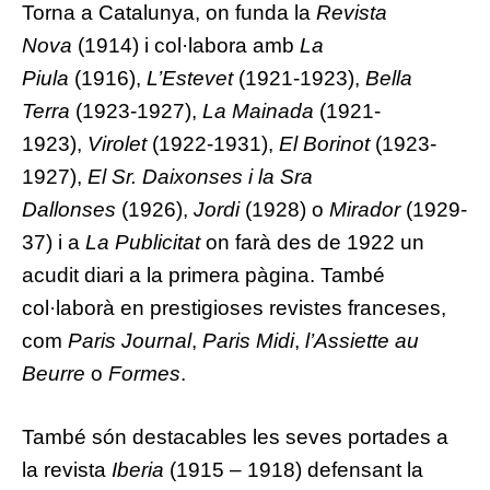
Torna a Catalunya, on funda la
Revista
Nova
(
1914
) i col·labora amb
La
Piula
(
1916
),
L’Estevet
(
1921
-1923),
Bella
Terra
(
1923
-1927),
La Mainada
(
1921
-
1923),
Virolet
(
1922
-1931),
El Borinot
(
1923
-
1927),
El Sr. Daixonses i la Sra
Dallonses
(1926),
Jordi
(1928) o
Mirador
(1929-
37) i a
La Publicitat
on farà des de 1922 un
acudit diari a la primera pàgina. També
col·laborà en prestigioses revistes franceses,
com
Paris Journal
,
Paris Midi
,
l’Assiette au
Beurre
o
Formes
.
També són destacables les seves portades a
la revista
Iberia
(1915 – 1918) defensant la