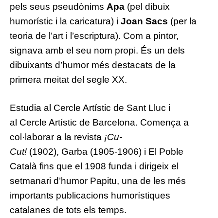
pels seus pseudònims
Apa
(pel dibuix
humorístic i la caricatura) i
Joan Sacs
(per la
teoria de l’art i l’escriptura). Com a pintor,
signava amb el seu nom propi. És un dels
dibuixants d’humor més destacats de la
primera meitat del
segle XX
.
Estudia al
Cercle Artístic de Sant Lluc
i
al
Cercle Artístic de Barcelona
. Comença a
col·laborar a la revista
¡Cu-
Cut!
(
1902
),
Garba
(1905-1906) i
El Poble
Català
fins que el
1908
funda i dirigeix el
setmanari d’humor
Papitu
, una de les més
importants publicacions humorístiques
catalanes de tots els temps.