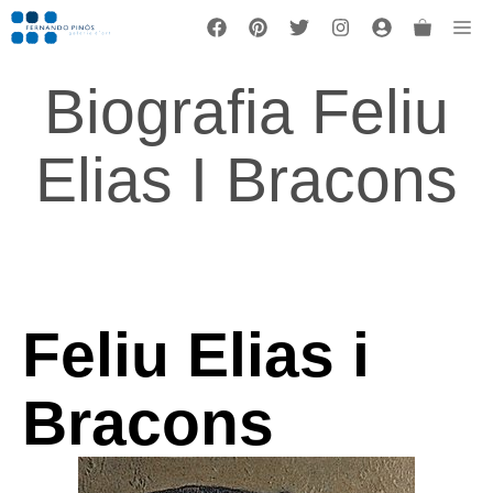
Vés
Me
al
contingut
Biografia Feliu
Elias I Bracons
Feliu Elias i
Bracons