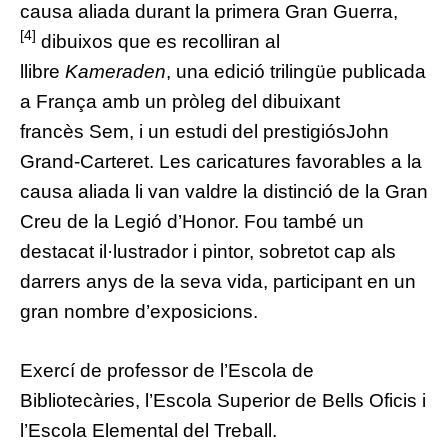
causa aliada durant la
primera Gran Guerra
,
[4]
dibuixos que es recolliran al
llibre
Kameraden
, una edició trilingüe publicada
a França amb un pròleg del dibuixant
francès
Sem
, i un estudi del prestigiós
John
Grand-Carteret
. Les caricatures favorables a la
causa aliada li van valdre la distinció de la Gran
Creu de la
Legió d’Honor
. Fou també un
destacat il·lustrador i pintor, sobretot cap als
darrers anys de la seva vida, participant en un
gran nombre d’exposicions.
Exercí de professor de l’
Escola de
Bibliotecàries
, l’
Escola Superior de Bells Oficis
i
l’
Escola Elemental del Treball
.