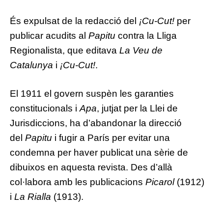
És expulsat de la redacció del
¡Cu-Cut!
per
publicar acudits al
Papitu
contra la
Lliga
Regionalista
, que editava
La Veu de
Catalunya
i
¡Cu-Cut!
.
El
1911
el govern suspèn les garanties
constitucionals i
Apa
, jutjat per la
Llei de
Jurisdiccions
, ha d’abandonar la direcció
del
Papitu
i fugir a
París
per evitar una
condemna per haver publicat una sèrie de
dibuixos en aquesta revista. Des d’allà
col·labora amb les publicacions
Picarol
(
1912
)
i
La Rialla
(
1913
).