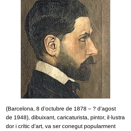
(
Barcelona
,
8 d’octubre
de
1878
– ? d’agost
de
1948
),
dibuixant
,
caricaturista
,
pintor
,
il·lustra
dor
i
crític d’art
, va ser conegut popularment