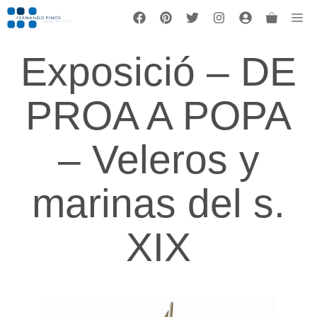
Vés
Me
al
contingut
Exposició – DE
PROA A POPA
– Veleros y
marinas del s.
XIX