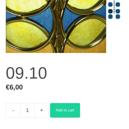
09.10
€
6,00
-
+
Add to cart
09.10
quantity