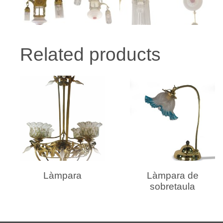
Related products
READ MORE
READ MORE
Làmpara
Làmpara de
sobretaula