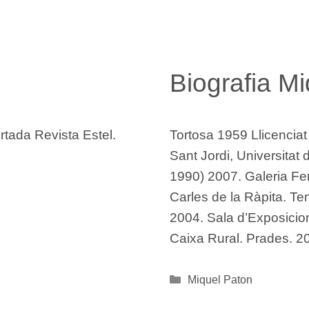
Biografia M
tada Revista Estel.
Tortosa 1959 Llicenciat 
Sant Jordi, Universitat
1990) 2007. Galeria Fer
Carles de la Ràpita. Te
2004. Sala d’Exposicio
Caixa Rural. Prades. 
Categories
Miquel Paton