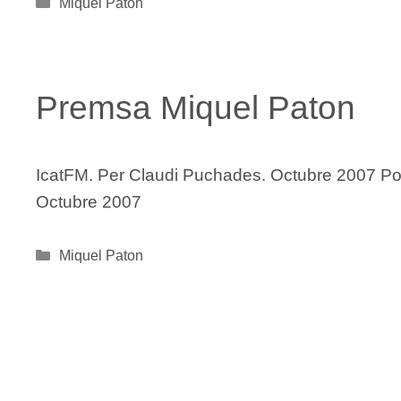
Categories
Miquel Paton
Premsa Miquel Paton
IcatFM. Per Claudi Puchades. Octubre 2007 Por
Octubre 2007
Categories
Miquel Paton