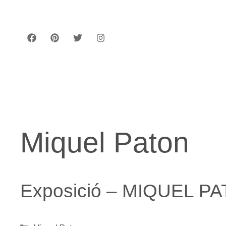
Vés
al
contingut
Miquel Paton
Exposició – MIQUEL P