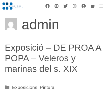
Vés
Me
al
contingut
admin
Exposició – DE PROA A
POPA – Veleros y
marinas del s. XIX
Categories
Exposicions
,
Pintura