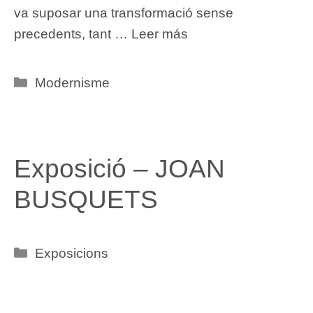
va suposar una transformació sense
precedents, tant …
Leer más
Categories
Modernisme
Exposició – JOAN
BUSQUETS
Categories
Exposicions
Item added to cart.
Checkout
0 items -
€
0,00